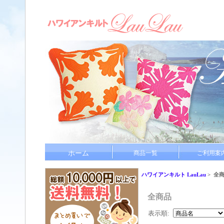
ホーム
商品一覧
ご利用案
ハワイアンキルト LauLau
> 全
全商品
表示順: