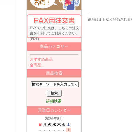
商品はまもなく登録されま
FAXでご注文は、こちらの注文
書を印刷してご利用ください。
(PDF)
商品カテゴリー
おすすめ商品
全商品...
商品検索
詳細検索
営業日カレンダー
2026年8月
日
月
火
水
木
金
土
1
-
-
-
-
-
-