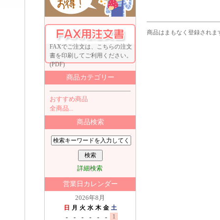
商品はまもなく登録されま
FAXでご注文は、こちらの注文
書を印刷してご利用ください。
(PDF)
商品カテゴリー
おすすめ商品
全商品...
商品検索
詳細検索
営業日カレンダー
2026年8月
日
月
火
水
木
金
土
1
-
-
-
-
-
-