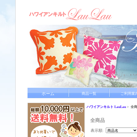
ホーム
商品一覧
ご利用案
ハワイアンキルト LauLau
> 全
全商品
表示順: