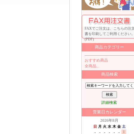
FAXでご注文は、こちらの注
書を印刷してご利用ください
(PDF)
商品カテゴリー
おすすめ商品
全商品...
商品検索
詳細検索
営業日カレンダー
2026年8月
日
月
火
水
木
金
土
1
-
-
-
-
-
-