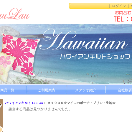
｜
ログイン
｜
商品一覧
ご利用案内
スタジオ紹介
会社概要
ハワイアンキルト LauLau
> ＃１０３５☆マイレのポーチ・プリント生地☆
該当する商品は見つかりませんでした。