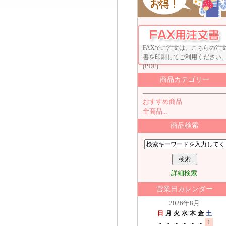
FAXでご注文は、こちらの注
書を印刷してご利用ください
(PDF)
商品カテゴリー
おすすめ商品
全商品...
商品検索
詳細検索
営業日カレンダー
2026年8月
日
月
火
水
木
金
土
1
-
-
-
-
-
-