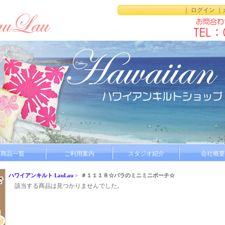
｜
ログイン
｜
商品一覧
ご利用案内
スタジオ紹介
会社概要
ハワイアンキルト LauLau
> ＃１１１８☆バラのミニミニポーチ☆
該当する商品は見つかりませんでした。