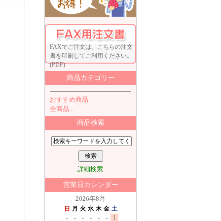
FAXでご注文は、こちらの注文
書を印刷してご利用ください。
(PDF)
商品カテゴリー
おすすめ商品
全商品...
商品検索
詳細検索
営業日カレンダー
2026年8月
日
月
火
水
木
金
土
1
-
-
-
-
-
-