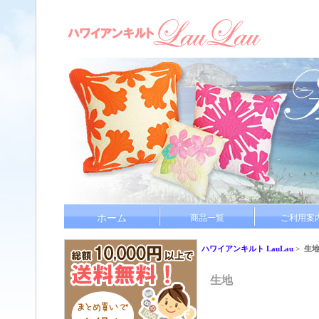
ホーム
商品一覧
ご利用案
ハワイアンキルト LauLau
> 生
生地